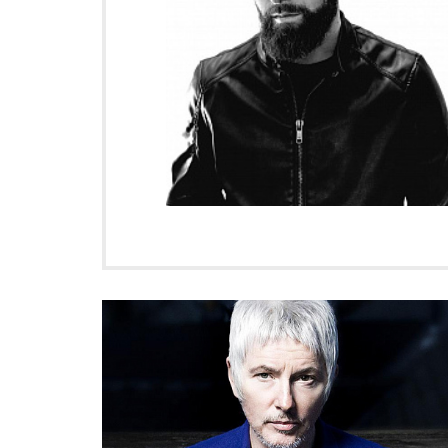
Укладки и прически
Уход и трихология
Химическая завивка
Бесплатные курсы и семинары
Обучение у вас в салоне
Салонный бизнес
Искусство преподавания
Обучение парикмахеров с нуля