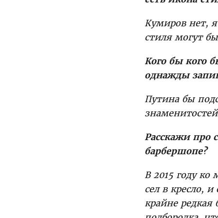
Кумиров нет, 
стиля могут бы
Кого бы кого 
однажды запиш
Путина бы подс
знаменитостей
Расскажи про 
барбершопе?
В 2015 году ко
сел в кресло, и
крайне редкая 
подбородка, чт