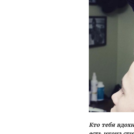
Кто тебя вдохн
есть икона сти