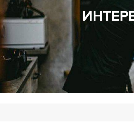
Укладки и прически
ИНТЕР
Уход и трихология
Химическая завивка
Бесплатные курсы и семинары
Обучение у вас в салоне
Салонный бизнес
Искусство преподавания
Обучение парикмахеров с нуля