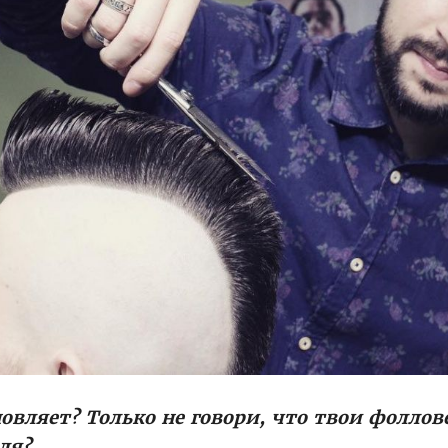
овляет? Только не говори, что твои фоллов
ля?