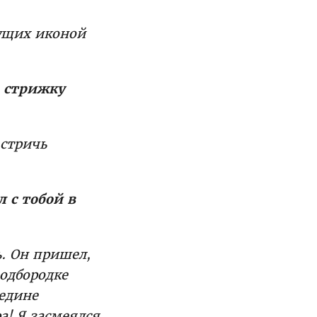
вущих иконой
а стрижку
 стричь
 с тобой в
ь. Он пришел,
подбородке
редине
а! Я засмеялся,