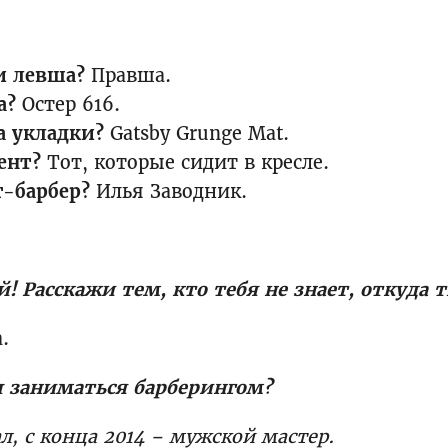
и левша?
Правша.
а?
Остер 616.
а укладки?
Gatsby Grunge Mat.
ент?
Тот, которые сидит в кресле.
-барбер?
Илья Заводник.
! Расскажи тем, кто тебя не знает, откуда 
.
л заниматься барберингом?
ал, с конца 2014 – мужской мастер.