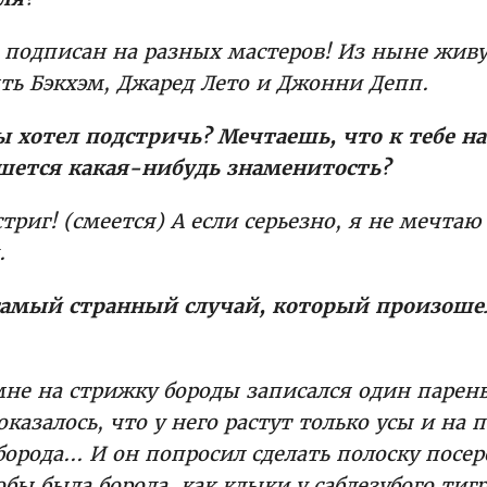
я подписан на разных мастеров! Из ныне жи
ть Бэкхэм, Джаред Лето и Джонни Депп.
бы хотел подстричь? Мечтаешь, что к тебе н
ется какая-нибудь знаменитость?
триг! (смеется) А если серьезно, я не мечтаю
.
самый странный случай, который произошел
 мне на стрижку бороды записался один парен
 оказалось, что у него растут только усы и на 
борода... И он попросил сделать полоску посе
обы была борода, как клыки у саблезубого тигр