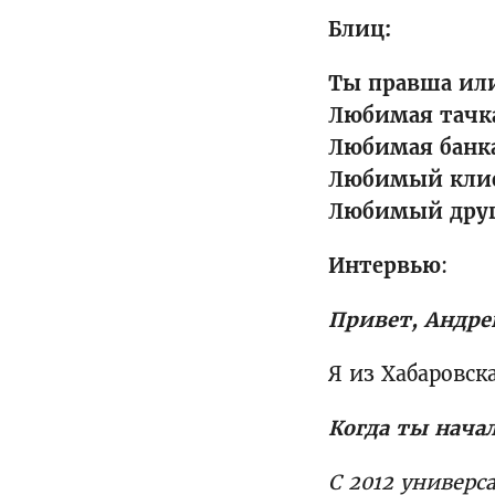
Блиц:
Ты правша ил
Любимая тачк
Любимая банк
Любимый кли
Любимый друг
Интервью
:
Привет, Андрей
Я из Хабаровска
Когда ты нача
С 2012 универс