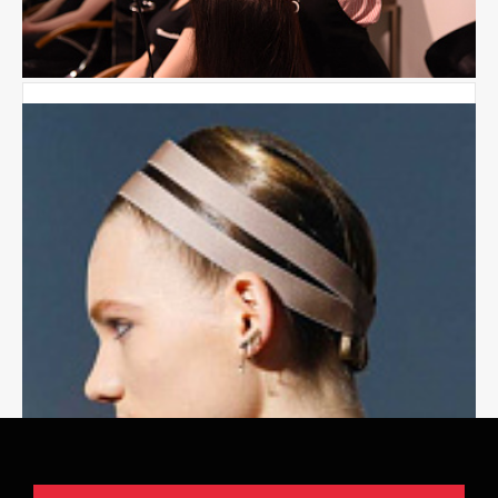
ЗНАНИЯ
ПРАВИЛА ОБЩЕНИЯ С КЛИЕНТОМ В
САЛОНЕ
Что объединяет парикмахеров, барберов,
колористов, косметологов, мастеров ногтевого
сервиса, да и вообще всех, кто работает в
сфере бьюти-услуг? Их основная задача —
сделать...