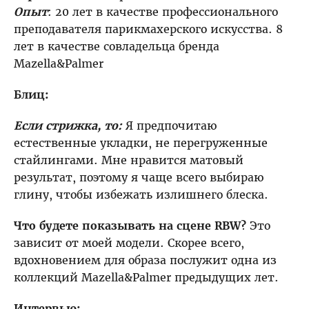
Опыт
: 20 лет в качестве профессионального
преподавателя парикмахерского искусства. 8
лет в качестве совладельца бренда
Mazella&Palmer
Обучение у вас в салоне
Блиц:
Обучение с нуля
Если стрижка, то:
Я предпочитаю
естественные укладки, не перегруженные
Скидки на обучение
стайлингами. Мне нравится матовый
результат, поэтому я чаще всего выбираю
глину, чтобы избежать излишнего блеска.
ПРЕПОДАВАТЕЛИ
Что будете показывать на сцене RBW?
Это
зависит от моей модели. Скорее всего,
МАНЯ МОХОВА
АНДРЕЙ ГРИБКОВ
вдохновением для образа послужит одна из
коллекций Mazella&Palmer предыдущих лет.
СИД СОТТУНГ
ЮЛИЯ АПАНОВИЧ
Интервью: