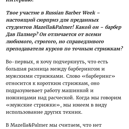
ЖАН-БАТИСТ МАЗЕЛЛА
ЮЛИЯ МИРОНОВА
Твое участие в Russian Barber Week –
ГРЕТА МАРОИНО
настоящий сюрприз для преданных
студентов Mazella&Palmer! Какой он – барбер
Дав Палмер? Он отличается от всеми
MARKET
Мой кабинет
любимого, строгого, но справедливого
преподавателя курсов по точным стрижкам?
Во-первых, я хочу подчеркнуть, что есть
большая разница между барберингом и
мужскими стрижками. Слово «барберинг»
относится к коротким стрижкам, оно
подразумевает работу машинкой и
ножницами над расческой. Когда мы говорим
«мужские стрижки», мы имеем в виду
использование других техник.
В Mazella&Palmer мы считаем, что нет