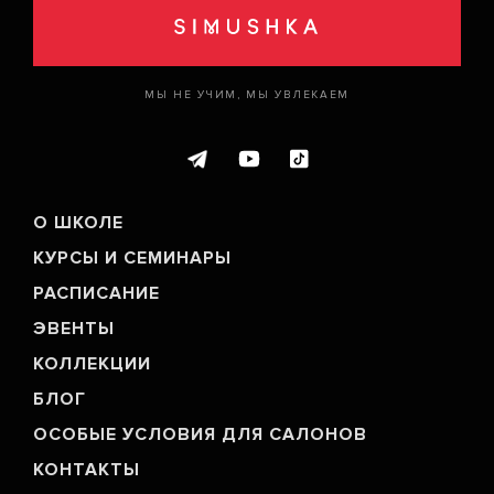
МЫ НЕ УЧИМ, МЫ УВЛЕКАЕМ
О ШКОЛЕ
КУРСЫ И СЕМИНАРЫ
РАСПИСАНИЕ
ЭВЕНТЫ
ТРЕНДЫ
ТРЕНДЫ: ЛЕТО 2019
КОЛЛЕКЦИИ
БЛОГ
ОСОБЫЕ УСЛОВИЯ ДЛЯ САЛОНОВ
Вот лето и наступило! Рассказываем, на какие
жаркие тренды стрижек лето 2019 стоит
КОНТАКТЫ
обратить внимание, и как их воплощают в