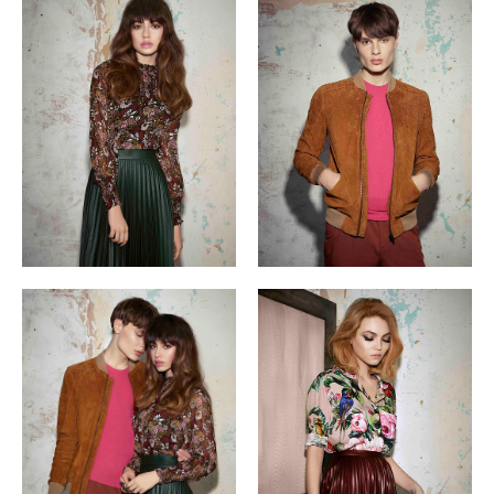
Уход и трихология
Химическая завивка
Бесплатные курсы и семинары
Обучение у вас в салоне
Салонный бизнес
Искусство преподавания
Обучение парикмахеров с нуля