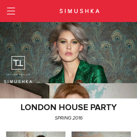
ЗАКРЫТЬ
КУРСЫ И СЕМИНАРЫ
Барберинг
Мужские стрижки
Женские стрижки
LONDON HOUSE PARTY
Колористика
SPRING 2016
Укладки и прически