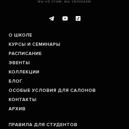
МЫ НЕ УЧИМ, МЫ УВЛЕКАЕМ
О ШКОЛЕ
КУРСЫ И СЕМИНАРЫ
РАСПИСАНИЕ
ЭВЕНТЫ
ТРЕНДЫ
ТРЕНДЫ: ЛЕТО 2019
КОЛЛЕКЦИИ
БЛОГ
ОСОБЫЕ УСЛОВИЯ ДЛЯ САЛОНОВ
Вот лето и наступило! Рассказываем, на какие
жаркие тренды стрижек лето 2019 стоит
КОНТАКТЫ
обратить внимание, и как их воплощают в
АРХИВ
своих коллекциях всемирно известные
бренды. ...
ПРАВИЛА ДЛЯ СТУДЕНТОВ