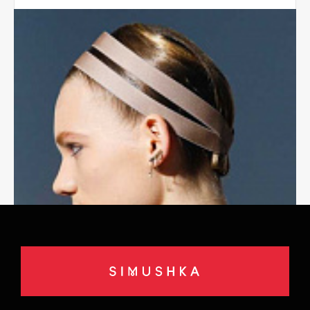
ЗНАНИЯ
ПРАВИЛА ОБЩЕНИЯ С КЛИЕНТОМ В
САЛОНЕ
Что объединяет парикмахеров, барберов,
колористов, косметологов, мастеров ногтевого
сервиса, да и вообще всех, кто работает в
сфере бьюти-услуг? Их основная задача —
сделать...