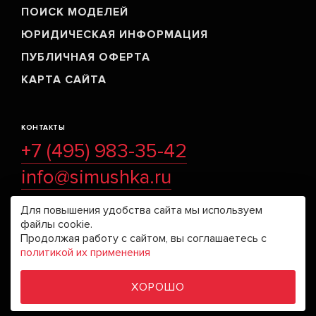
ПОИСК МОДЕЛЕЙ
ЮРИДИЧЕСКАЯ ИНФОРМАЦИЯ
ПУБЛИЧНАЯ ОФЕРТА
КАРТА САЙТА
КОНТАКТЫ
+7 (495) 983-35-42
info@simushka.ru
ул. Бауманская 6, бизнес-центр «Виктория плаза», 6
Для повышения удобства сайта мы используем
файлы cookie.
этаж.
Продолжая работу с сайтом, вы соглашаетесь с
Часы работы: 09:00 - 20:00.
политикой их применения
Без выходных.
ХОРОШО