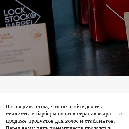
Уход и трихология
Химическая завивка
Бесплатные курсы и семинары
Обучение у вас в салоне
Салонный бизнес
Поговорим о том, что не любят делать
Искусство преподавания
стилисты и барберы во всех странах мира — о
продаже продуктов для волос и стайлингов.
Перед вами пять преимуществ продажи в
Обучение парикмахеров с нуля